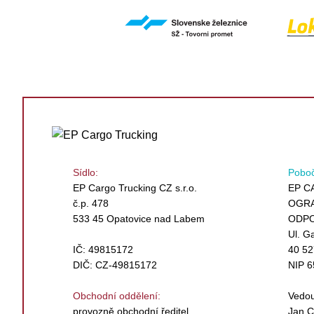
Sídlo:
Poboč
EP Cargo Trucking CZ s.r.o.
EP C
č.p. 478
OGRA
533 45 Opatovice nad Labem
ODPO
Ul. G
IČ: 49815172
40 52
DIČ: CZ-49815172
NIP 6
Obchodní oddělení:
Vedou
provozně obchodní ředitel
Jan C