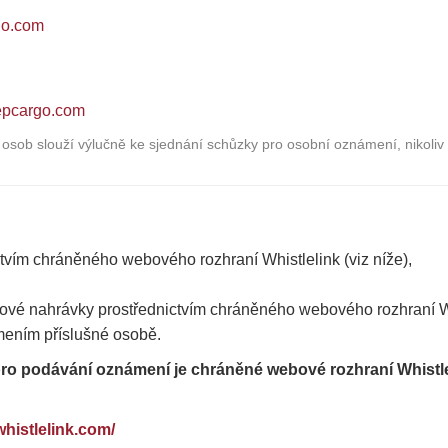
go.com
epcargo.com
 osob slouží výlučně ke sjednání schůzky pro osobní oznámení, nikoli
tvím chráněného webového rozhraní Whistlelink (viz níže),
ové nahrávky prostřednictvím chráněného webového rozhraní Whi
ením příslušné osobě.
o podávání oznámení je chráněné webové rozhraní Whistleli
whistlelink.com/