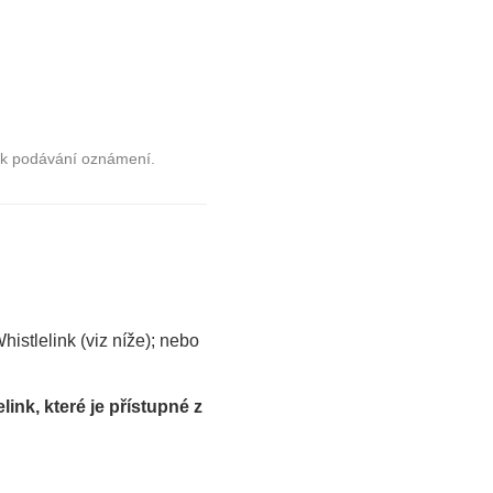
v k podávání oznámení.
stlelink (viz níže); nebo
nk, které je přístupné z