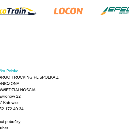
ka Polsko
ARGO TRUCKING PL SPÓŁKA Z
NICZONA
WIEDZIALNOSCIA
awronów 22
7 Katowice
52 172 40 34
cí pobočky
uber