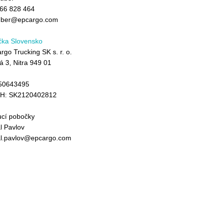
66 828 464
uber@epcargo.com
ka Slovensko
rgo Trucking SK s. r. o.
á 3, Nitra 949 01
50643495
PH: SK2120402812
cí pobočky
l Pavlov
l.pavlov@epcargo.com