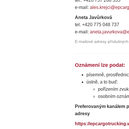
tel.: +420 737 208 335
e-mail:
ales.krejci@epcar
Aneta Javůrková
tel. +420 775 048 737
e-mail:
aneta.javurkova@
E-mailové adresy příslušných
Oznámení lze podat:
písemně, prostřednic
ústně, a to buď:
pořízením zvuk
osobním oznám
Preferovaným kanálem pr
adresy
https://epcargotrucking.