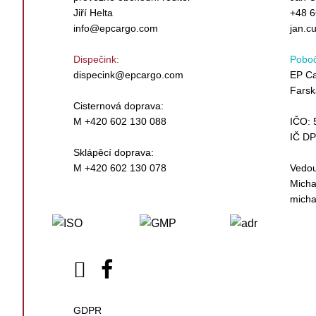
Jiří Helta
+48 6
info@epcargo.com
jan.c
Dispečink:
Poboč
dispecink@epcargo.com
EP Ca
Farsk
Cisternová doprava:
M +420 602 130 088
IČO: 
IČ D
Sklápěcí doprava:
M +420 602 130 078
Vedou
Micha
micha
GDPR