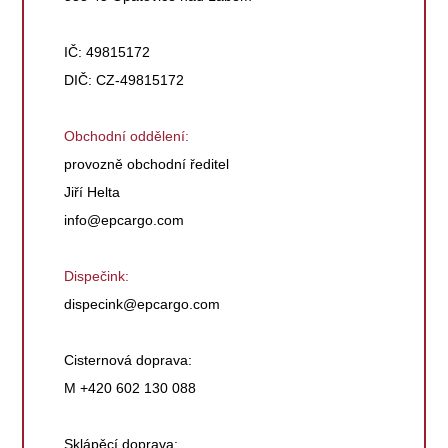
IČ: 49815172
DIČ: CZ-49815172
Obchodní oddělení:
provozně obchodní ředitel
Jiří Helta
info@epcargo.com
Dispečink:
dispecink@epcargo.com
Cisternová doprava:
M +420 602 130 088
Sklápěcí doprava: