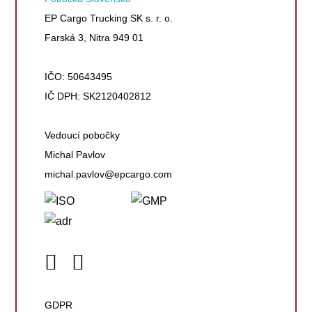
EP Cargo Trucking SK s. r. o.
Farská 3, Nitra 949 01
IČO: 50643495
IČ DPH: SK2120402812
Vedoucí pobočky
Michal Pavlov
michal.pavlov@epcargo.com
GDPR